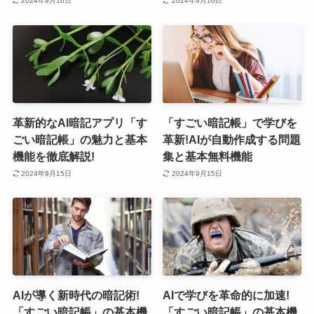
2024年9月16日
2024年9月16日
革新的なAI暗記アプリ「す
「すごい暗記帳」で学びを
ごい暗記帳」の魅力と基本
革新!AIが自動作成する問題
機能を徹底解説!
集と基本無料機能
2024年9月15日
2024年9月15日
AIが導く新時代の暗記術!
AIで学びを革命的に加速!
「すごい暗記帳」の基本機
「すごい暗記帳」の基本機