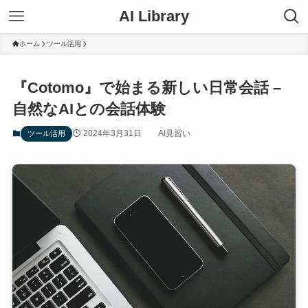
AI Library
ホーム
ツール活用
『Cotomo』で始まる新しい日常会話 –
自然なAIとの会話体験
2024年3月31日
AI見習い
ツール活用