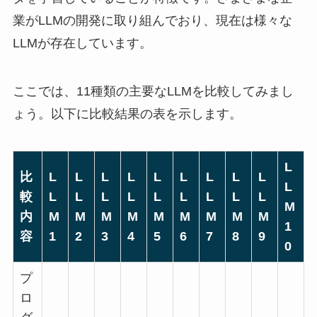
業がLLMの開発に取り組んでおり、現在は様々な
LLMが存在しています。
ここでは、11種類の主要なLLMを比較してみまし
ょう。以下に比較結果の表を示します。
L
比
L
L
L
L
L
L
L
L
L
L
較
L
L
L
L
L
L
L
L
L
M
内
M
M
M
M
M
M
M
M
M
1
容
1
2
3
4
5
6
7
8
9
0
プ
ロ