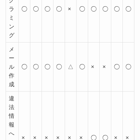
グ
ラ
◯
◯
◯
◯
×
◯
◯
◯
◯
◯
ミ
ン
グ
メ
ー
ル
◯
◯
◯
◯
△
◯
×
×
◯
◯
作
成
違
法
情
報
へ
×
×
×
×
×
×
◯
◯
×
×