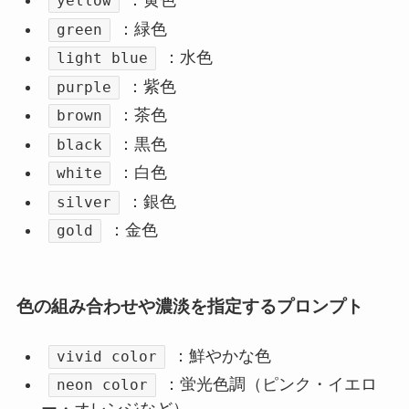
：黄色
yellow
：緑色
green
：水色
light blue
：紫色
purple
：茶色
brown
：黒色
black
：白色
white
：銀色
silver
：金色
gold
色の組み合わせや濃淡を指定するプロンプト
：鮮やかな色
vivid color
：蛍光色調（ピンク・イエロ
neon color